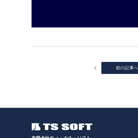
前
の記事