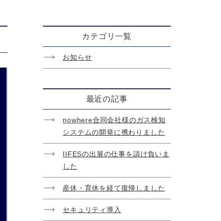
カテゴリ一覧
お知らせ
最近の記事
nowhere合同会社様のガス検知
システムの開発に携わりました
IIFESの出展の仕事を請け負いま
した
産休・育休を経て復帰しました
セキュリティ導入